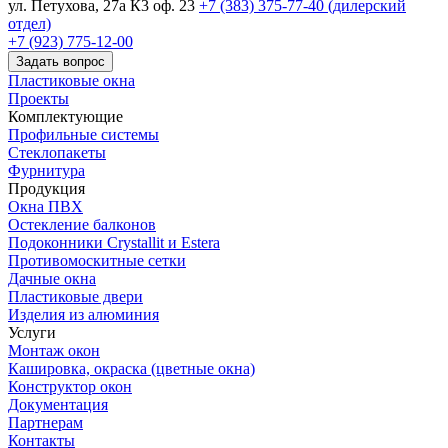
ул. Петухова, 27а К3 оф. 23
+7 (383) 375-77-40 (дилерский
отдел)
+7 (923) 775-12-00
Задать вопрос
Пластиковые окна
Проекты
Комплектующие
Профильные системы
Стеклопакеты
Фурнитура
Продукция
Окна ПВХ
Остекление балконов
Подоконники Crystallit и Estera
Противомоскитные сетки
Дачные окна
Пластиковые двери
Изделия из алюминия
Услуги
Монтаж окон
Кашировка, окраска (цветные окна)
Конструктор окон
Документация
Партнерам
Контакты